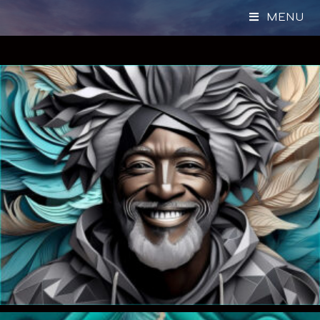
Joseph D'Alesandro
MENU